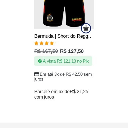
Bermuda | Short do Reggae Roots Jamaica Bob Marley
Avaliação
R$
167,50
R$
127,50
5.00
de 5
À vista
R$
121,13
no Pix
Em até 3x de
R$
42,50
sem
juros
Parcele em 6x de
R$
21,25
com juros