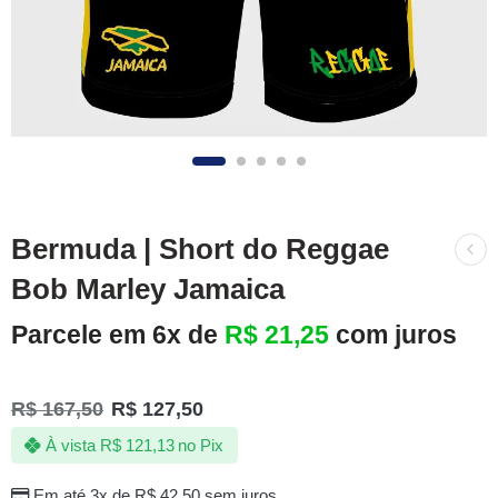
Bermuda | Short do Reggae
Bob Marley Jamaica
Parcele em 6x de
R$
21,25
com juros
R$
167,50
R$
127,50
À vista
R$
121,13
no Pix
Em até 3x de
R$
42,50
sem juros