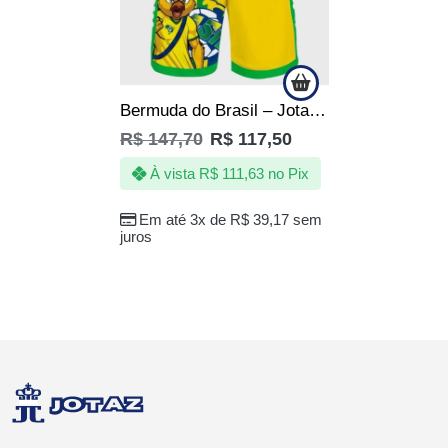
Bermuda do Brasil – Jotaz – Canário furioso – copa – Masculino
R$
147,70
R$
117,50
À vista
R$
111,63
no Pix
Em até 3x de
R$
39,17
sem
juros