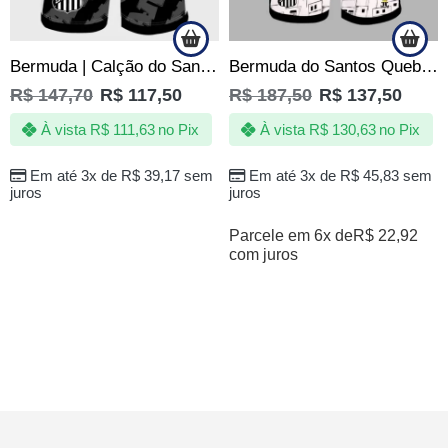
Bermuda | Calção do Santos sempre Santos – Jotaz – Produto Oficial – Masculino
Bermuda do Santos Quebrada Jotaz Produto Oficial Masculino
R$
147,70
R$
117,50
R$
187,50
R$
137,50
À vista
R$
111,63
no Pix
À vista
R$
130,63
no Pix
Em até 3x de
R$
39,17
sem
Em até 3x de
R$
45,83
sem
juros
juros
Parcele em 6x de
R$
22,92
com juros