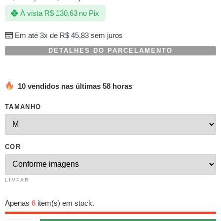
com
À vista
R$
130,63
no Pix
baseado
em
avaliação
Em até 3x de
R$
45,83
sem juros
de
cliente
DETALHES DO PARCELAMENTO
10 vendidos nas últimas 58 horas
TAMANHO
COR
LIMPAR
Apenas
6
item(s) em stock.