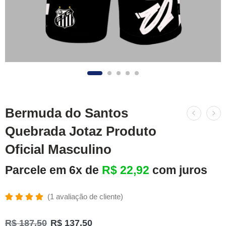
Bermuda do Santos
Quebrada Jotaz Produto
Oficial Masculino
Parcele em 6x de
R$
22,92
com juros
(
1
avaliação de cliente)
Avaliado
1
como
R$
187,50
R$
137,50
5.00
de 5,