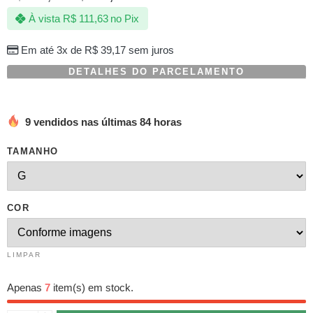
com
À vista
R$
111,63
no Pix
baseado
em
avaliação
Em até 3x de
R$
39,17
sem juros
de
cliente
DETALHES DO PARCELAMENTO
9 vendidos nas últimas 84 horas
TAMANHO
COR
LIMPAR
Apenas
7
item(s) em stock.