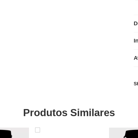
D
I
A
S
Produtos Similares
SALE
SALE