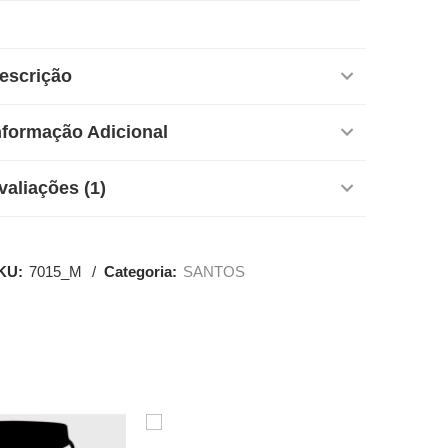
escrição
nformação Adicional
valiações (1)
KU:
7015_M
Categoria:
SANTOS
SALE
SALE