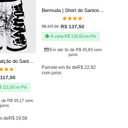
Bermuda | Short do Santos Peixe Tactel Elastano – Peixe Devorador – Oficial
Avaliação
R$
137,50
R$
247,50
5.00
de 5
À vista
R$
130,63
no Pix
Em até 3x de
R$
45,83
sem
juros
Bermuda | Calção do Santos Quebrada – Jotaz – Produto Oficial – Masculino
Parcele em 6x de
R$
22,92
com juros
aliação
117,50
00
de 5
$
111,63
no Pix
R$
247,50
À vi
x de
R$
39,17
sem
juros
Em a
x de
R$
19,58