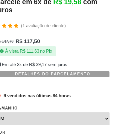
arcele em 6x de
R$
19,58
com
uros
(
1
avaliação de cliente)
valiado
omo
R$
117,50
$
147,70
.00
de 5,
om
À vista
R$
111,63
no Pix
aseado
m
valiação
Em até 3x de
R$
39,17
sem juros
e
liente
DETALHES DO PARCELAMENTO
9 vendidos nas últimas 84 horas
AMANHO
OR