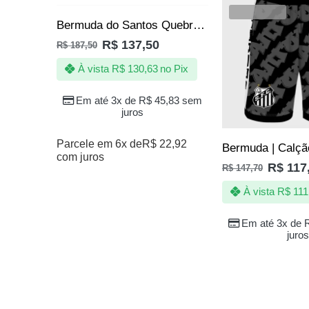
VENDIDOS
Bermuda do Santos Quebrada Jotaz Produto Oficial Masculino
R$
137,50
R$
187,50
À vista
R$
130,63
no Pix
Em até 3x de
R$
45,83
sem
juros
Parcele em 6x de
R$
22,92
com juros
R$
117
R$
147,70
À vista
R$
111
Em até 3x de
juros