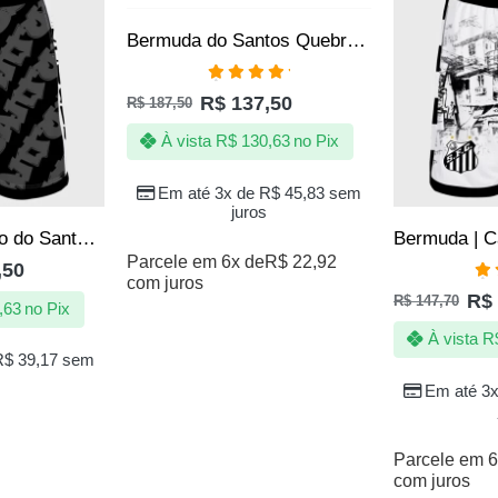
Bermuda do Santos Quebrada Jotaz Produto Oficial Masculino
Avaliação
R$
137,50
R$
187,50
5.00
de 5
À vista
R$
130,63
no Pix
Em até 3x de
R$
45,83
sem
juros
Bermuda | Calção do Santos sempre Santos – Jotaz – Produto Oficial – Masculino
Parcele em 6x de
R$
22,92
,50
com juros
Av
R$
R$
147,70
5.
,63
no Pix
À vista
R
R$
39,17
sem
Em até 3
Parcele em 6
com juros