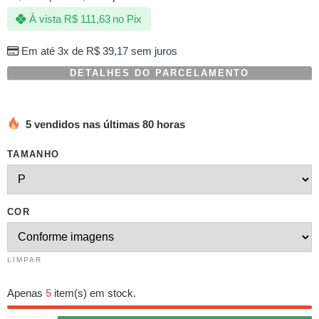
com
À vista
R$
111,63
no Pix
baseado
em
avaliação
Em até 3x de
R$
39,17
sem juros
de
cliente
DETALHES DO PARCELAMENTO
5 vendidos nas últimas 80 horas
TAMANHO
COR
LIMPAR
Apenas
5
item(s) em stock.