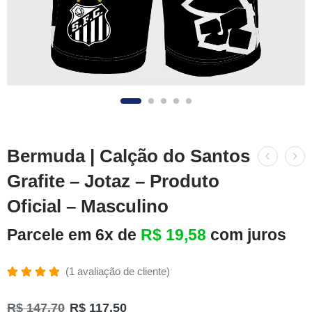
Bermuda | Calção do Santos
Grafite – Jotaz – Produto
Oficial – Masculino
Parcele em 6x de
R$
19,58
com juros
(
1
avaliação de cliente)
Avaliado
1
como
R$
147,70
R$
117,50
5.00
de 5,