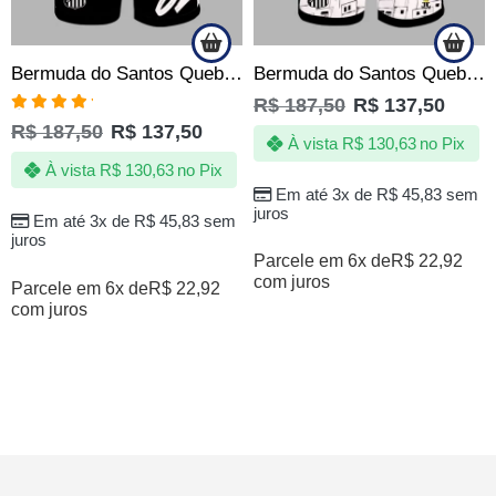
Bermuda do Santos Quebrada Jotaz Produto Oficial Masculino
Bermuda do Santos Quebrada Jotaz Produto Oficial Masculino
R$
187,50
R$
137,50
Avaliação
R$
187,50
R$
137,50
5.00
de 5
À vista
R$
130,63
no Pix
À vista
R$
130,63
no Pix
Em até 3x de
R$
45,83
sem
juros
Em até 3x de
R$
45,83
sem
juros
Parcele em 6x de
R$
22,92
com juros
Parcele em 6x de
R$
22,92
com juros