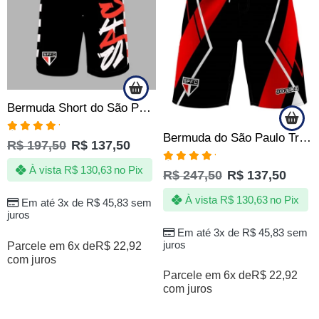
Bermuda Short do São Paulo SPFC Grafite Quebrada – Oficial
Bermuda do São Paulo Tricolor SPFC Tactel com Elastano Oficial
Avaliação
R$
197,50
R$
137,50
5.00
de 5
À vista
R$
130,63
no Pix
Avaliação
R$
247,50
R$
137,50
5.00
de 5
À vista
R$
130,63
no Pix
Em até 3x de
R$
45,83
sem
juros
Em até 3x de
R$
45,83
sem
juros
Parcele em 6x de
R$
22,92
com juros
Parcele em 6x de
R$
22,92
com juros