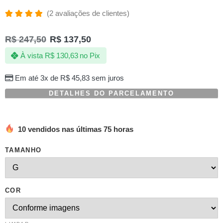
(
2
avaliações de clientes)
Avaliado
2
como
R$
247,50
R$
137,50
5.00
de 5,
com
À vista
R$
130,63
no Pix
baseado
em
avaliações
Em até 3x de
R$
45,83
sem juros
de
clientes
DETALHES DO PARCELAMENTO
10 vendidos nas últimas 75 horas
TAMANHO
COR