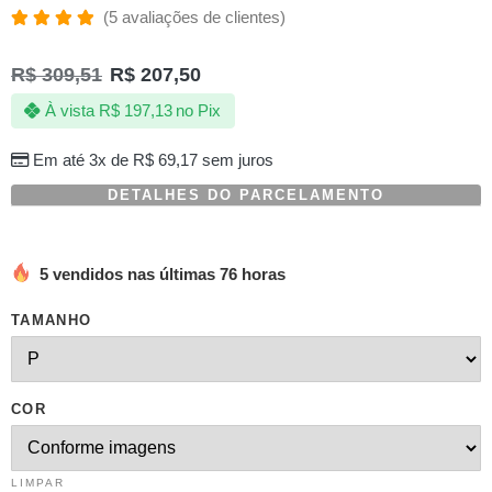
(
5
avaliações de clientes)
Avaliado
5
como
R$
309,51
R$
207,50
5.00
de 5,
com
À vista
R$
197,13
no Pix
baseado
em
avaliações
Em até 3x de
R$
69,17
sem juros
de
clientes
DETALHES DO PARCELAMENTO
5 vendidos nas últimas 76 horas
TAMANHO
COR
LIMPAR