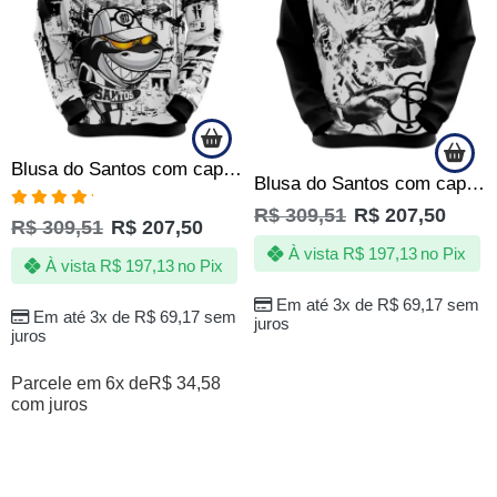
Blusa do Santos com capuz – Time da Vila – Produto Oficial – Masculino
Blusa do Santos com capuz – Poseidon blackout – Produto Oficial – Masculino
R$
309,51
R$
207,50
Avaliação
R$
309,51
R$
207,50
5.00
de 5
À vista
R$
197,13
no Pix
À vista
R$
197,13
no Pix
Em até 3x de
R$
69,17
sem
Em até 3x de
R$
69,17
sem
juros
juros
Parcele em 6x de
R$
34,58
com juros