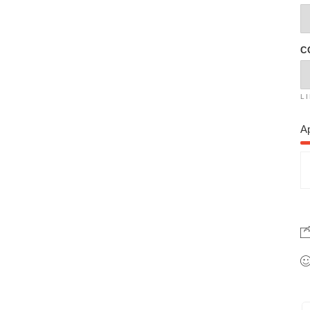
C
L
A