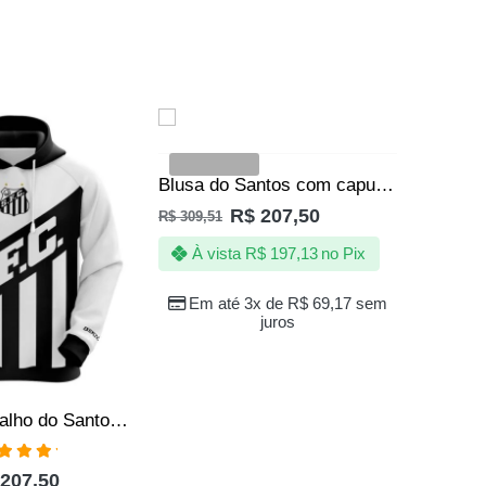
SALE
SALE
VENDIDOS
Blusa do Santos com capuz – Poseidon blackout – Produto Oficial – Masculino
R$
207,50
R$
309,51
À vista
R$
197,13
no Pix
Em até 3x de
R$
69,17
sem
juros
Blusa | Agasalho do Santos FC Escudo que Impõe Respeito – Oficial
R$
309,51
aliação
207,50
00
de 5