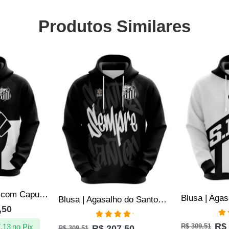
Produtos Similares
SALE
SALE
Blusa do Santos com Capuz – Antirracismo – Produto Oficial – Masculino
Blusa | Agasalho do Santos Sempre Santos com Capuz e Canguru Preta – Oficial
,50
Av
Avaliação
R$
R$
309,51
,13
no Pix
R$
207,50
R$
309,51
5.