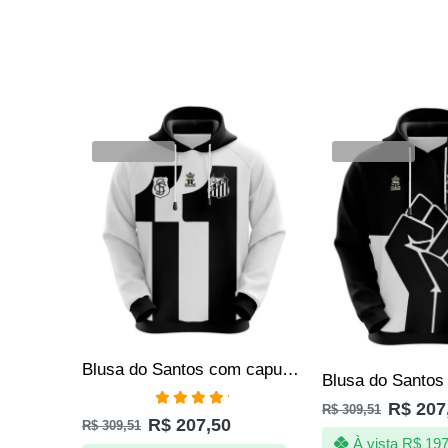
SALE
SALE
VENDIDOS
VENDIDOS
Blusa do Santos com capuz – 111 anos – Produto Oficial – Masculino
R$
207
R$
309,51
Avaliação
R$
207,50
R$
309,51
5.00
de 5
À vista
R$
197