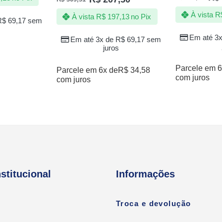
5.00
de 5
À vista
R
À vista
R$
197,13
no Pix
R$
69,17
sem
Em até 3
Em até 3x de
R$
69,17
sem
juros
Parcele em 6
Parcele em 6x de
R$
34,58
com juros
com juros
nstitucional
Informações
Troca e devolução