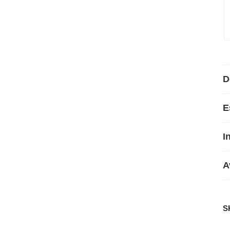
D
E
I
A
S