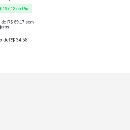
À vi
$
197,13
no Pix
Em a
x de
R$
69,17
sem
juros
Parcele 
com juro
x de
R$
34,58