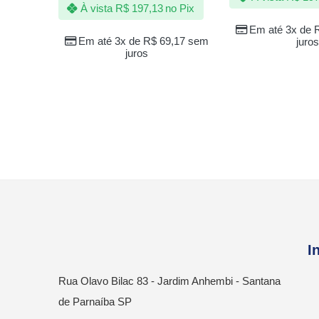
À vista
R$
197,13
no Pix
Em até 3x de
Em até 3x de
R$
69,17
sem
juros
juros
I
Rua Olavo Bilac 83 - Jardim Anhembi - Santana
de Parnaíba SP