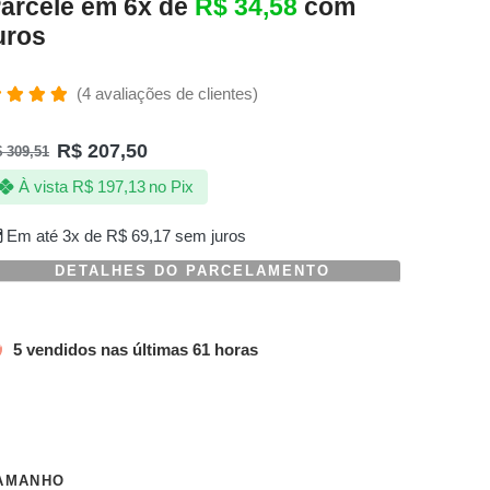
arcele em 6x de
R$
34,58
com
uros
(
4
avaliações de clientes)
valiado
omo
R$
207,50
$
309,51
.00
de 5,
om
À vista
R$
197,13
no Pix
aseado
m
valiações
Em até 3x de
R$
69,17
sem juros
e
lientes
DETALHES DO PARCELAMENTO
5 vendidos nas últimas 61 horas
AMANHO