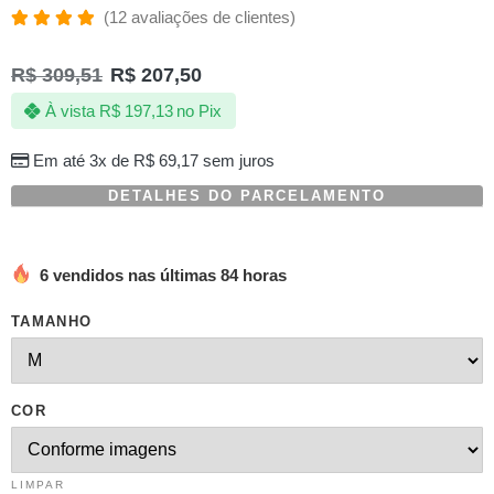
(
12
avaliações de clientes)
Avaliado
12
como
R$
309,51
R$
207,50
4.83
de 5,
com
À vista
R$
197,13
no Pix
baseado
em
avaliações
Em até 3x de
R$
69,17
sem juros
de
clientes
DETALHES DO PARCELAMENTO
6 vendidos nas últimas 84 horas
TAMANHO
COR
LIMPAR