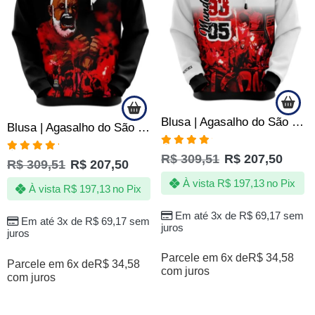
Blusa | Agasalho do São Paulo SPFC Vovô de Quebrada – Oficial
Blusa | Agasalho do São Paulo SPFC – Vovô Tricolor Vibrante – Produto Oficial
Avaliação
R$
309,51
R$
207,50
Avaliação
4.90
de 5
R$
309,51
R$
207,50
5.00
de 5
À vista
R$
197,13
no Pix
À vista
R$
197,13
no Pix
Em até 3x de
R$
69,17
sem
Em até 3x de
R$
69,17
sem
juros
juros
Parcele em 6x de
R$
34,58
Parcele em 6x de
R$
34,58
com juros
com juros