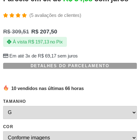
(
5
avaliações de clientes)
Avaliado
5
como
R$
309,51
R$
207,50
5.00
de 5,
com
À vista
R$
197,13
no Pix
baseado
em
avaliações
Em até 3x de
R$
69,17
sem juros
de
clientes
DETALHES DO PARCELAMENTO
10 vendidos nas últimas 66 horas
TAMANHO
COR