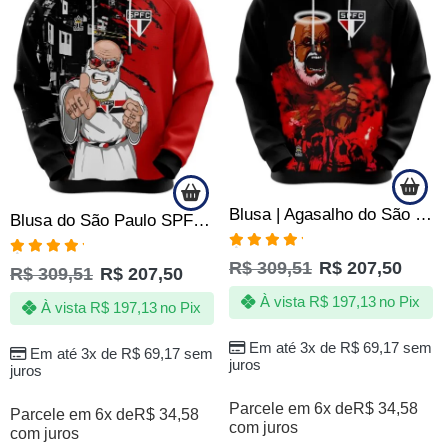
Blusa | Agasalho do São Paulo SPFC – Vovô Tricolor Vibrante – Produto Oficial
Blusa do São Paulo SPFC – Made in Quebrada – Produto Oficial
Avaliação
R$
309,51
R$
207,50
Avaliação
R$
309,51
R$
207,50
5.00
de 5
5.00
de 5
À vista
R$
197,13
no Pix
À vista
R$
197,13
no Pix
Em até 3x de
R$
69,17
sem
Em até 3x de
R$
69,17
sem
juros
juros
Parcele em 6x de
R$
34,58
Parcele em 6x de
R$
34,58
com juros
com juros