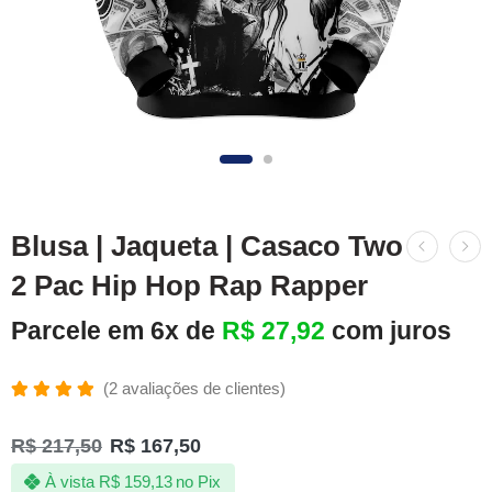
Blusa | Jaqueta | Casaco Two
2 Pac Hip Hop Rap Rapper
Parcele em 6x de
R$
27,92
com juros
(
2
avaliações de clientes)
Avaliado
2
como
R$
217,50
R$
167,50
5.00
de 5,
com
À vista
R$
159,13
no Pix
baseado