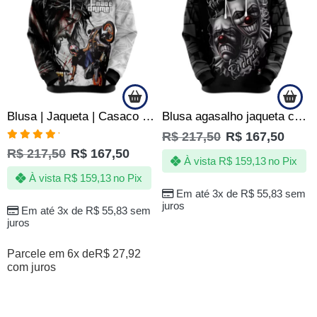
Blusa | Jaqueta | Casaco Grau não é Crime – Só Grau e Corte
Blusa agasalho jaqueta casaco Chora Agora Ri Depois
R$
217,50
R$
167,50
Avaliação
R$
217,50
R$
167,50
5.00
de 5
À vista
R$
159,13
no Pix
À vista
R$
159,13
no Pix
Em até 3x de
R$
55,83
sem
juros
Em até 3x de
R$
55,83
sem
juros
Parcele em 6x de
R$
27,92
com juros