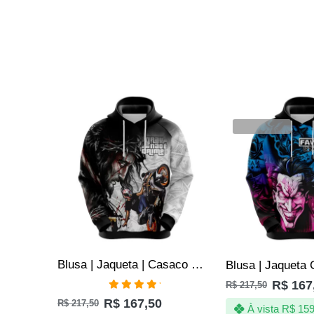
SALE
SALE
VENDIDOS
Blusa | Jaqueta | Casaco Grau não é Crime – Só Grau e Corte
R$
167
R$
217,50
Avaliação
R$
167,50
R$
217,50
5.00
de 5
À vista
R$
159