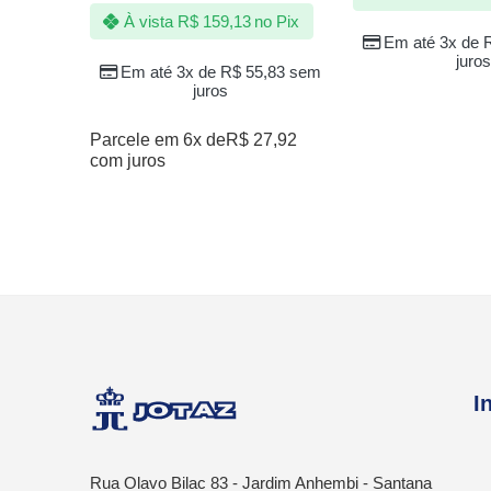
À vista
R$
159,13
no Pix
Em até 3x de
juros
Em até 3x de
R$
55,83
sem
juros
Parcele em 6x de
R$
27,92
com juros
I
Rua Olavo Bilac 83 - Jardim Anhembi - Santana