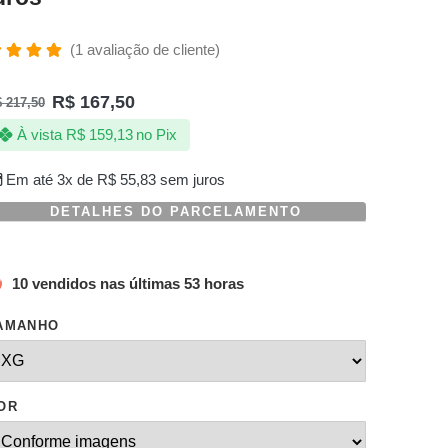
(
1
avaliação de cliente)
valiado
omo
R$
167,50
$
217,50
.00
de 5,
om
À vista
R$
159,13
no Pix
aseado
m
valiação
Em até 3x de
R$
55,83
sem juros
e
liente
DETALHES DO PARCELAMENTO
10 vendidos nas últimas 53 horas
AMANHO
OR