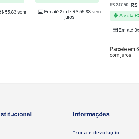
Av
R$
R$
247,50
5.
Em até 3x de
R$
55,83
sem
R$
55,83
sem
À vista
R
juros
Em até 3
Parcele em 6
com juros
nstitucional
Informações
Troca e devolução