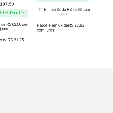
aliação
187,50
À vi
00
de 5
Em até 3x de
R$
55,83
sem
$
178,13
no Pix
juros
Em a
x de
R$
62,50
sem
Parcele em 6x de
R$
27,92
juros
com juros
Parcele 
com juro
x de
R$
31,25