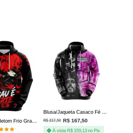
SALE
SALE
Blusa/Jaqueta Casaco Fé – a Proteção da Quebrada
R$
167,50
R$
217,50
Blusa de Moletom Frio Grau Corte 244 Moto Quebrada Favela
R$
217,50
À vista
R$
159,13
no Pix