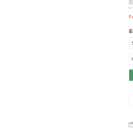
L
F
E