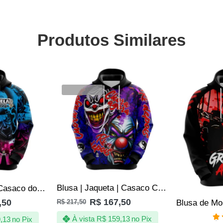
Produtos Similares
SALE
SALE
VENDIDOS
Blusa | Jaqueta | Casaco Chora Agora Ri Depois – De Quebrada
Blusa | Jaqueta Casaco do Coringa – Com Capuz – D’Quebrada
R$
167,50
,50
R$
217,50
À vista
R$
159,13
no Pix
,13
no Pix