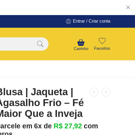
Entrar / Criar conta
Favoritos
Carrinho
Blusa | Jaqueta |
Agasalho Frio – Fé
Maior Que a Inveja
arcele em 6x de
R$
27,92
com
uros