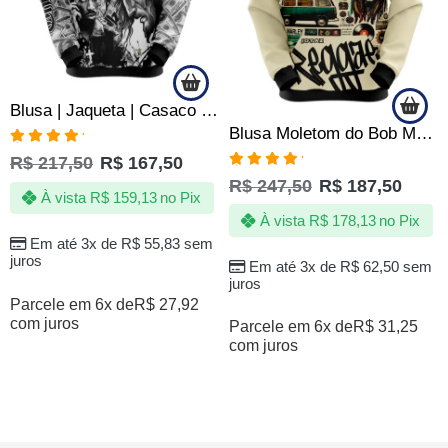
Blusa | Jaqueta | Casaco Two 2 Pac Hip Hop Rap Rapper
Blusa Moletom do Bob Marley Reggae Rastafari Jamaica – Lembranças
Avaliação
R$
217,50
R$
167,50
5.00
de 5
Avaliação
R$
247,50
R$
187,50
5.00
de 5
À vista
R$
159,13
no Pix
À vista
R$
178,13
no Pix
Em até 3x de
R$
55,83
sem
juros
Em até 3x de
R$
62,50
sem
juros
Parcele em 6x de
R$
27,92
com juros
Parcele em 6x de
R$
31,25
com juros