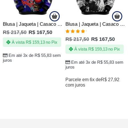
Blusa | Jaqueta | Casaco Chora Agora Ri Depois – De Quebrada
Blusa | Jaqueta | Casaco Two 2 Pac Hip Hop Rap Rapper
R$
217,50
R$
167,50
Avaliação
R$
217,50
R$
167,50
5.00
de 5
À vista
R$
159,13
no Pix
À vista
R$
159,13
no Pix
Em até 3x de
R$
55,83
sem
juros
Em até 3x de
R$
55,83
sem
juros
Parcele em 6x de
R$
27,92
com juros