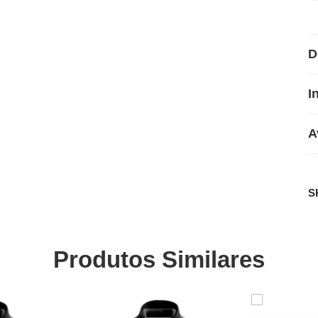
D
I
A
S
Produtos Similares
SALE
SALE