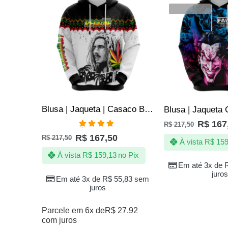
VENDIDOS
Blusa | Jaqueta | Casaco Bob Marley Reggae Rastafari Jamaica
R$
167
R$
217,50
Avaliação
R$
167,50
R$
217,50
4.75
de 5
À vista
R$
159
À vista
R$
159,13
no Pix
Em até 3x de
juros
Em até 3x de
R$
55,83
sem
juros
Parcele em 6x de
R$
27,92
com juros