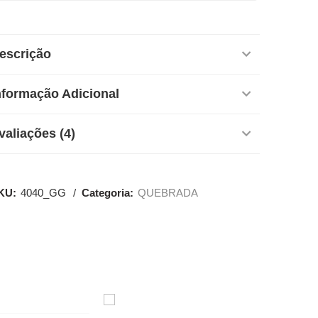
escrição
nformação Adicional
valiações (4)
KU:
4040_GG
Categoria:
QUEBRADA
SALE
SALE