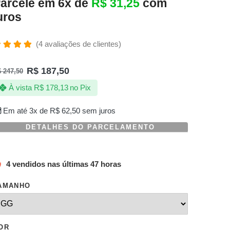
arcele em 6x de
R$
31,25
com
uros
(
4
avaliações de clientes)
valiado
omo
R$
187,50
$
247,50
.00
de 5,
om
À vista
R$
178,13
no Pix
aseado
m
valiações
Em até 3x de
R$
62,50
sem juros
e
lientes
DETALHES DO PARCELAMENTO
4 vendidos nas últimas 47 horas
AMANHO
OR