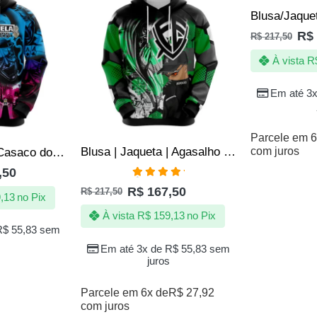
R$
R$
217,50
À vista
R
Em até 3
Parcele em 6
com juros
Blusa | Jaqueta | Agasalho Frio – Fé Maior Que a Inveja
Blusa | Jaqueta Casaco do Coringa – Com Capuz – D’Quebrada
,50
Avaliação
R$
167,50
R$
217,50
5.00
de 5
,13
no Pix
À vista
R$
159,13
no Pix
R$
55,83
sem
Em até 3x de
R$
55,83
sem
juros
Parcele em 6x de
R$
27,92
com juros