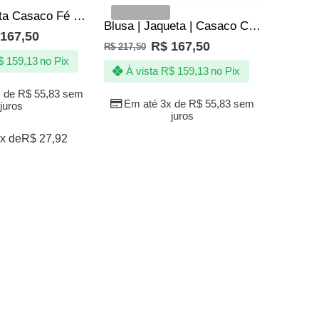
VENDIDOS
VENDI
Blusa/Jaqueta Casaco Fé – a Proteção da Quebrada
Blusa | Jaqueta | Casaco Chora Agora Ri Depois – De Quebrada
167,50
R$
167,50
R$
217,50
$
159,13
no Pix
À vista
R$
159,13
no Pix
x de
R$
55,83
sem
Em até 3x de
R$
55,83
sem
juros
juros
x de
R$
27,92
R$
217,50
À vi
Em a