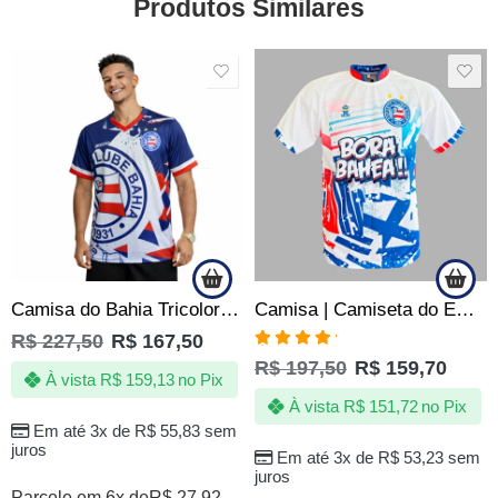
Produtos Similares
SALE
SALE
Camisa do Bahia Tricolor de Aço Baiano Masculina Escudo Emborrachado Oficial
Camisa | Camiseta do EC Bahia – Bora Bahea – Produto Oficial
R$
227,50
R$
167,50
Avaliação
R$
197,50
R$
159,70
5.00
de 5
À vista
R$
159,13
no Pix
À vista
R$
151,72
no Pix
Em até 3x de
R$
55,83
sem
juros
Em até 3x de
R$
53,23
sem
juros
Parcele em 6x de
R$
27,92