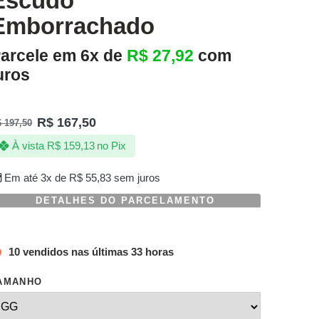
Escudo
Emborrachado
arcele em 6x de
R$
27,92
com
uros
R$
167,50
$
197,50
À vista
R$
159,13
no Pix
Em até 3x de
R$
55,83
sem juros
DETALHES DO PARCELAMENTO
10 vendidos nas últimas 33 horas
AMANHO