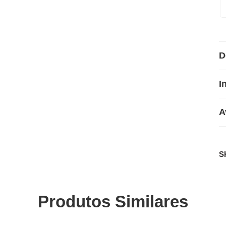
D
I
A
S
Produtos Similares