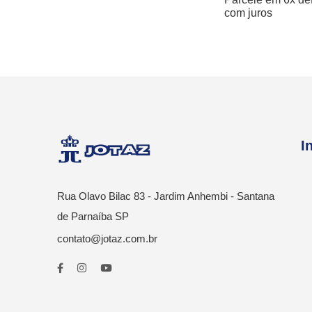
com juros
I
Rua Olavo Bilac 83 - Jardim Anhembi - Santana
de Parnaíba SP
contato@jotaz.com.br