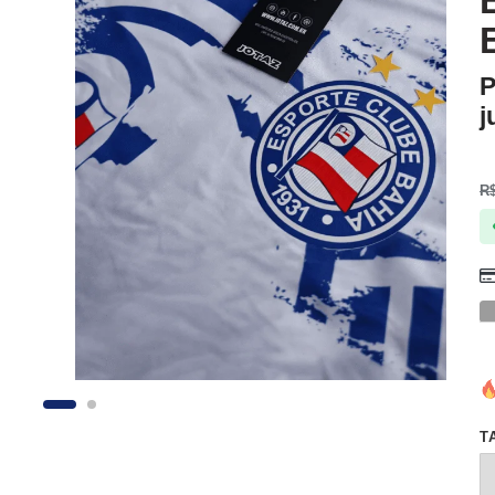
P
j
R
T