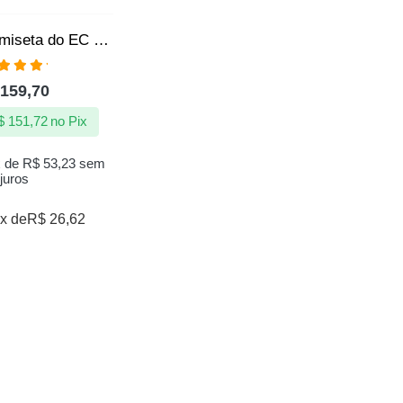
Camisa | Camiseta do EC Bahia – Bora Bahea – Produto Oficial
aliação
159,70
00
de 5
$
151,72
no Pix
x de
R$
53,23
sem
juros
x de
R$
26,62