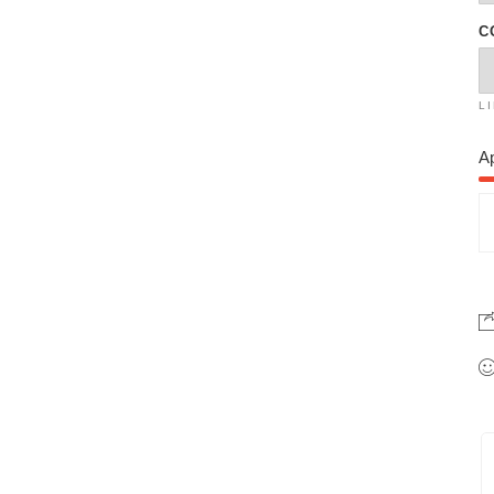
C
L
A