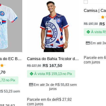
SALE
SALE
Av
R$
R$
197,50
5.
À vista
R
Em até 3
Parcele em 6
Camisa Camiseta do EC Bahia Tricolor 1931 Produto Oficial
Camisa do Bahia Tricolor de Aço Baiano Masculina Escudo Emborrachado Oficial
com juros
R$
167,50
R$
227,50
ação
,70
 5
À vista
R$
159,13
no Pix
,72
no Pix
Em até 3x de
R$
55,83
sem
juros
R$
53,23
sem
Parcele em 6x de
R$
27,92
com juros
R$
26,62