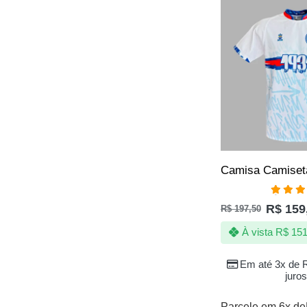
SALE
Avali
R$
159
R$
197,50
5.00
de
À vista
R$
151
Em até 3x de
juros
Parcele em 6x de