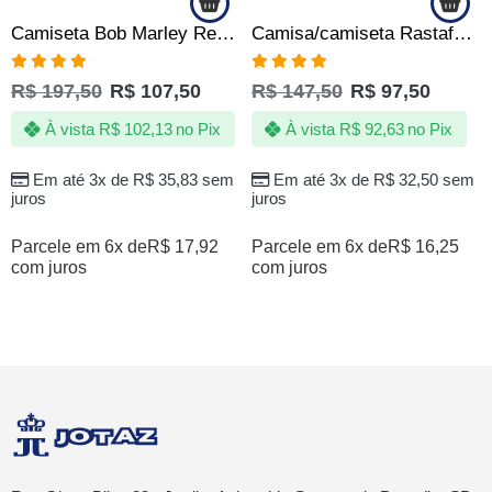
Camiseta Bob Marley Reggae Rastafári Original Exclusiva
Camisa/camiseta Rastafari Reggae Jamaica
Avaliação
Avaliação
R$
197,50
R$
107,50
R$
147,50
R$
97,50
4.88
de 5
4.90
de 5
À vista
R$
102,13
no Pix
À vista
R$
92,63
no Pix
Em até 3x de
R$
35,83
sem
Em até 3x de
R$
32,50
sem
juros
juros
Parcele em 6x de
R$
17,92
Parcele em 6x de
R$
16,25
com juros
com juros