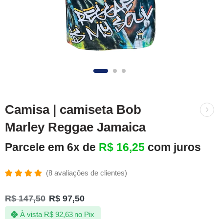
Camisa | camiseta Bob
Marley Reggae Jamaica
Parcele em 6x de
R$
16,25
com juros
(
8
avaliações de clientes)
Avaliado
8
como
R$
147,50
R$
97,50
4.88
de 5,
com
À vista
R$
92,63
no Pix
baseado