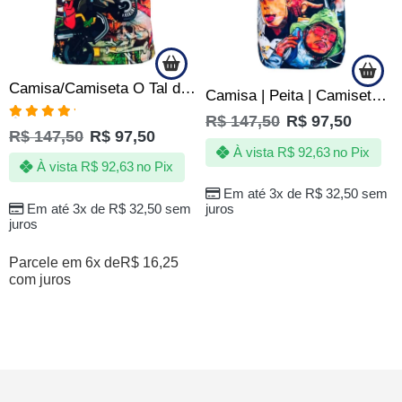
Camisa/Camiseta O Tal do Natal – Quebrada
Camisa | Peita | Camiseta de Quebrada – Lendas do Funk – TOP
R$
147,50
R$
97,50
Avaliação
R$
147,50
R$
97,50
5.00
de 5
À vista
R$
92,63
no Pix
À vista
R$
92,63
no Pix
Em até 3x de
R$
32,50
sem
Em até 3x de
R$
32,50
sem
juros
juros
Parcele em 6x de
R$
16,25
com juros