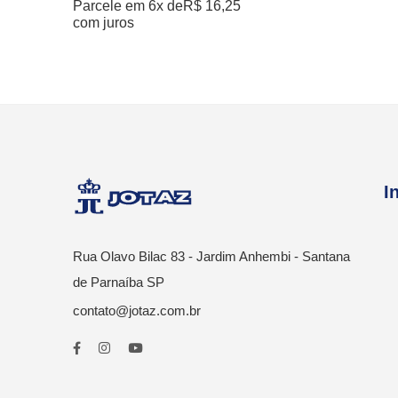
Parcele em 6x de
R$
16,25
com juros
I
Rua Olavo Bilac 83 - Jardim Anhembi - Santana
de Parnaíba SP
contato@jotaz.com.br