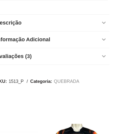
escrição
nformação Adicional
valiações (3)
KU:
1513_P
Categoria:
QUEBRADA
SALE
SALE