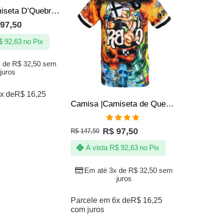
Camisa/Camiseta D’Quebrada Milionário
97,50
$
92,63
no Pix
x de
R$
32,50
sem
juros
x de
R$
16,25
Camisa |Camiseta de Quebrada Pipa Pipeiros Papagaio Arraia Cafifa
Avaliação
R$
97,50
R$
147,50
5.00
de 5
R$
147,50
À vista
R$
92,63
no Pix
À vi
Em até 3x de
R$
32,50
sem
juros
Em a
Parcele em 6x de
R$
16,25
com juros
Parcele 