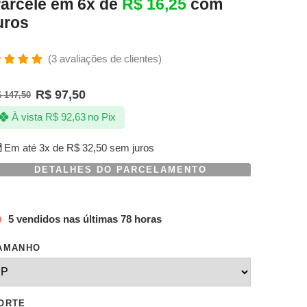
arcele em 6x de
R$
16,25
com
uros
(
3
avaliações de clientes)
valiado
omo
R$
97,50
$
147,50
.00
de 5,
om
À vista
R$
92,63
no Pix
aseado
m
valiações
Em até 3x de
R$
32,50
sem juros
e
lientes
DETALHES DO PARCELAMENTO
5 vendidos nas últimas 78 horas
AMANHO
ORTE