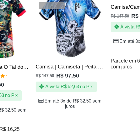
VENDIDOS
R$
R$
147,50
À vista
R
Em até 3
Parcele em 6
Camisa | Camiseta | Peita Reveillon na Quebrada – Ano Novo
com juros
Camisa/Camiseta O Tal do Natal – Quebrada
R$
97,50
R$
147,50
ação
50
 5
À vista
R$
92,63
no Pix
63
no Pix
Em até 3x de
R$
32,50
sem
juros
R$
32,50
sem
R$
16,25