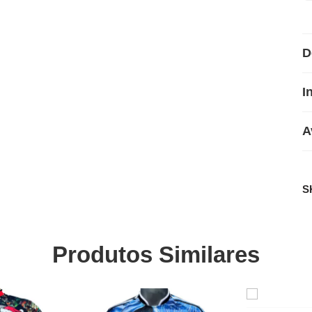
D
I
A
S
Produtos Similares
SALE
SALE