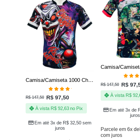
Camisa/Camiseta 1000 Chora Agora Ri Depois
Avali
R$
97,
R$
147,50
5.00
de
Avaliação
À vista
R$
92,
R$
97,50
R$
147,50
5.00
de 5
À vista
R$
92,63
no Pix
Em até 3x de
juros
Em até 3x de
R$
32,50
sem
juros
Parcele em 6x de
com juros