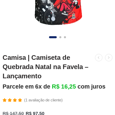
Camisa | Camiseta de
Quebrada Natal na Favela –
Lançamento
Parcele em 6x de
R$
16,25
com juros
(
1
avaliação de cliente)
Avaliado
1
como
R$
147,50
R$
97,50
5.00
de 5,