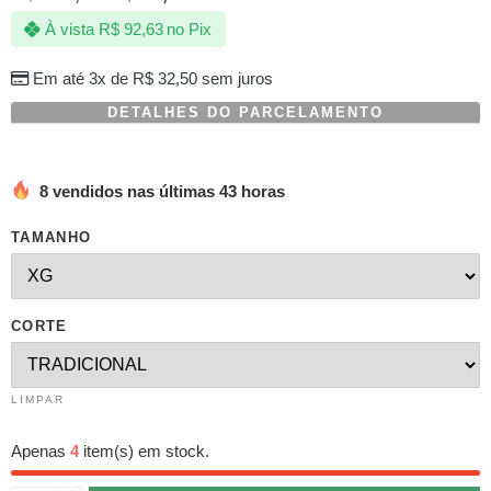
com
À vista
R$
92,63
no Pix
baseado
em
avaliação
Em até 3x de
R$
32,50
sem juros
de
cliente
DETALHES DO PARCELAMENTO
8 vendidos nas últimas 43 horas
TAMANHO
CORTE
LIMPAR
Apenas
4
item(s) em stock.