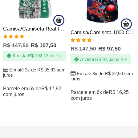
Camisa/Camiseta Real Favela – Comunidade – Periferia
Camisa/Camiseta 1000 Chora Agora Ri Depois
Avaliação
R$
147,50
R$
107,50
Avaliação
5.00
de 5
R$
147,50
R$
97,50
5.00
de 5
À vista
R$
102,13
no Pix
À vista
R$
92,63
no Pix
Em até 3x de
R$
35,83
sem
Em até 3x de
R$
32,50
sem
juros
juros
Parcele em 6x de
R$
17,92
Parcele em 6x de
R$
16,25
com juros
com juros