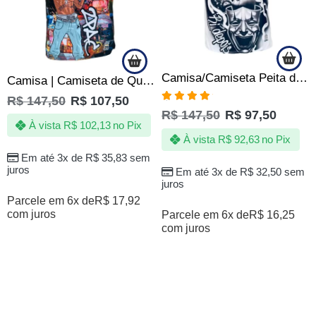
Camisa/Camiseta Peita de Quebrada – Chora agora Ri depois
Camisa | Camiseta de Quebrada Tupac Peita Two 2 Pac Hip Hop Rap Rapper
R$
147,50
R$
107,50
Avaliação
R$
147,50
R$
97,50
4.88
de 5
À vista
R$
102,13
no Pix
À vista
R$
92,63
no Pix
Em até 3x de
R$
35,83
sem
juros
Em até 3x de
R$
32,50
sem
juros
Parcele em 6x de
R$
17,92
com juros
Parcele em 6x de
R$
16,25
com juros