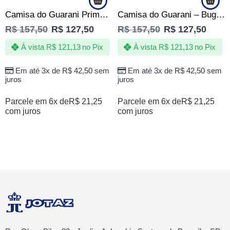
Camisa do Guarani Primeira Estrela do Interior 1978 -Oficial
Camisa do Guarani – Bugrinho de Quebrada – Produto Oficial
R$
157,50
R$
127,50
R$
157,50
R$
127,50
À vista
R$
121,13
no Pix
À vista
R$
121,13
no Pix
Em até 3x de
R$
42,50
sem
Em até 3x de
R$
42,50
sem
juros
juros
Parcele em 6x de
R$
21,25
Parcele em 6x de
R$
21,25
com juros
com juros