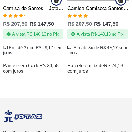
Camisa do Santos – Jotaz – Carpa centenaria – Masculino
Camisa Camiseta Santos Sempre Santos – Eterno 10 – Oficial
Avaliação
Avaliação
R$
207,50
R$
147,50
R$
207,50
R$
147,50
5.00
de 5
5.00
de 5
À vista
R$
140,13
no Pix
À vista
R$
140,13
no Pix
Em até 3x de
R$
49,17
sem
Em até 3x de
R$
49,17
sem
juros
juros
Parcele em 6x de
R$
24,58
Parcele em 6x de
R$
24,58
com juros
com juros