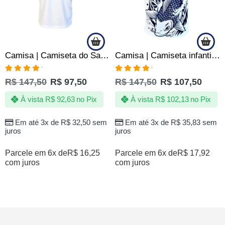
Camisa | Camiseta do Santos Infantil – Jotaz – Produto Oficial
Camisa | Camiseta infantil do Santos Peixe Carpa Centenaria – Oficial
Avaliação
Avaliação
R$
147,50
R$
97,50
R$
147,50
R$
107,50
5.00
de 5
5.00
de 5
À vista
R$
92,63
no Pix
À vista
R$
102,13
no Pix
Em até 3x de
R$
32,50
sem
Em até 3x de
R$
35,83
sem
juros
juros
Parcele em 6x de
R$
16,25
Parcele em 6x de
R$
17,92
com juros
com juros