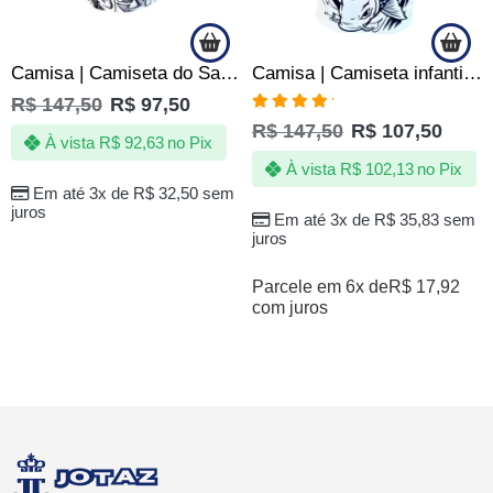
Camisa | Camiseta do Santos Infantil – Jotaz – Produto Oficial
Camisa | Camiseta infantil do Santos Peixe Carpa Centenaria – Oficial
R$
147,50
R$
97,50
Avaliação
R$
147,50
R$
107,50
5.00
de 5
À vista
R$
92,63
no Pix
À vista
R$
102,13
no Pix
Em até 3x de
R$
32,50
sem
juros
Em até 3x de
R$
35,83
sem
juros
Parcele em 6x de
R$
17,92
com juros