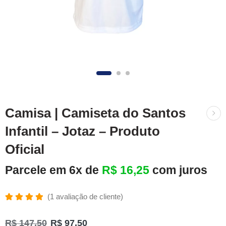
Camisa | Camiseta do Santos
Infantil – Jotaz – Produto
Oficial
Parcele em 6x de
R$
16,25
com juros
(
1
avaliação de cliente)
Avaliado
1
como
R$
147,50
R$
97,50
5.00
de 5,