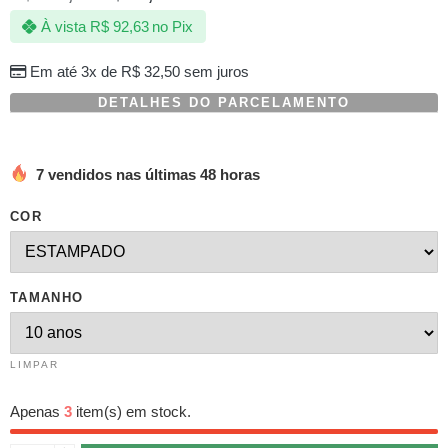
com
À vista
R$
92,63
no Pix
baseado
em
avaliação
Em até 3x de
R$
32,50
sem juros
de
cliente
DETALHES DO PARCELAMENTO
7 vendidos nas últimas 48 horas
COR
TAMANHO
LIMPAR
Apenas
3
item(s) em stock.