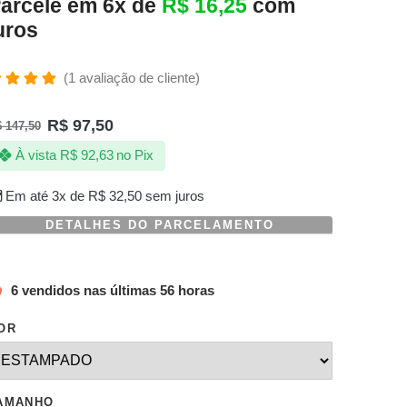
arcele em 6x de
R$
16,25
com
uros
(
1
avaliação de cliente)
valiado
omo
R$
97,50
$
147,50
.00
de 5,
om
À vista
R$
92,63
no Pix
aseado
m
valiação
Em até 3x de
R$
32,50
sem juros
e
liente
DETALHES DO PARCELAMENTO
6 vendidos nas últimas 56 horas
OR
AMANHO