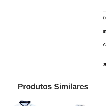
D
I
A
S
Produtos Similares
SALE
SALE