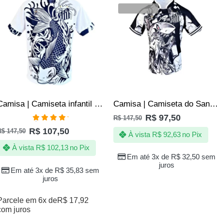
VENDIDOS
Camisa | Camiseta infantil do Santos Peixe Carpa Centenaria – Oficial
Camisa | Camiseta do Santos Infantil – Jotaz – Produto
R$
97,50
R$
147,50
Avaliação
R$
107,50
R$
147,50
5.00
de 5
À vista
R$
92,63
no Pix
À vista
R$
102,13
no Pix
Em até 3x de
R$
32,50
sem
juros
Em até 3x de
R$
35,83
sem
juros
Parcele em 6x de
R$
17,92
com juros