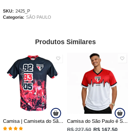
SKU:
2425_P
Categoria:
SÃO PAULO
Produtos Similares
SALE
SALE
Camisa | Camiseta do São Paulo SPFC – Noites de Glórias Tricolor – Oficial
Camisa do São Paulo é Sentimento Batimento Cardíaco Oficial
R$
227,50
R$
167,50