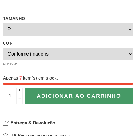
TAMANHO
COR
LIMPAR
Apenas
7
item(s) em stock.
+
ADICIONAR AO CARRINHO
−
Entrega & Devolução
19
Pessoas
vendo isto agora