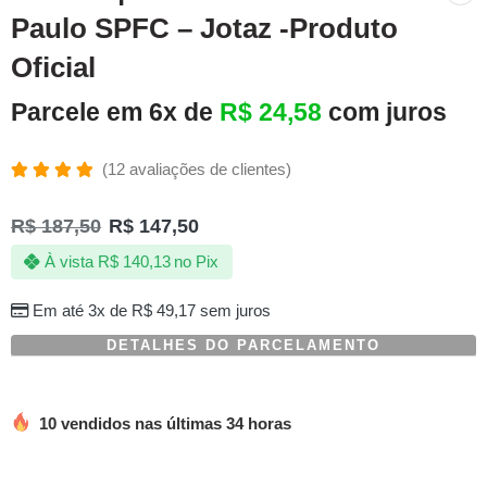
Paulo SPFC – Jotaz -Produto
Oficial
Parcele em 6x de
R$
24,58
com juros
(
12
avaliações de clientes)
Avaliado
12
como
R$
187,50
R$
147,50
4.92
de 5,
com
À vista
R$
140,13
no Pix
baseado
em
avaliações
Em até 3x de
R$
49,17
sem juros
de
clientes
DETALHES DO PARCELAMENTO
10 vendidos nas últimas 34 horas