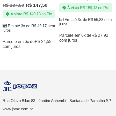
Avaliação
R$
187,50
R$
147,50
4.80
de 5
À vista
R$
159,13
no Pix
À vista
R$
140,13
no Pix
Em até 3x de
R$
55,83
sem
juros
Em até 3x de
R$
49,17
sem
juros
Parcele em 6x de
R$
27,92
com juros
Parcele em 6x de
R$
24,58
com juros
Rua Olavo Bilac 83 - Jardim Anhembi - Santana de Parnaíba SP
www.jotaz.com.br