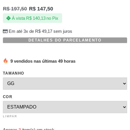
como
R$
197,50
R$
147,50
5.00
de 5,
com
À vista
R$
140,13
no Pix
baseado
em
avaliações
Em até 3x de
R$
49,17
sem juros
de
clientes
DETALHES DO PARCELAMENTO
9 vendidos nas últimas 49 horas
TAMANHO
COR
LIMPAR