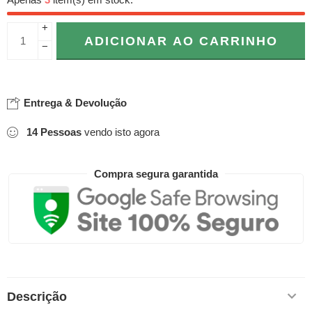
Apenas
3
item(s) em stock.
+
ADICIONAR AO CARRINHO
−
Entrega & Devolução
14
Pessoas
vendo isto agora
Compra segura garantida
Descrição