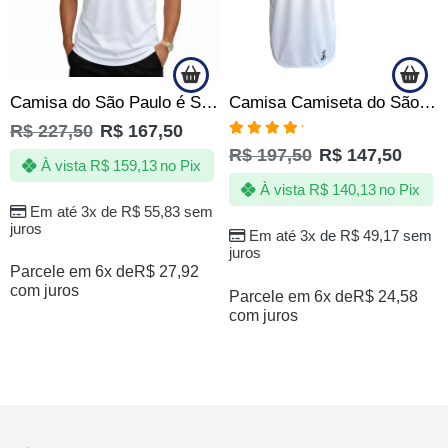
Camisa do São Paulo é Sentimento Batimento Cardíaco Oficial
Camisa Camiseta do São Paulo SPFC Campeão de Tudo Oficial
R$
227,50
R$
167,50
Avaliação
R$
197,50
R$
147,50
5.00
de 5
À vista
R$
159,13
no Pix
À vista
R$
140,13
no Pix
Em até 3x de
R$
55,83
sem
juros
Em até 3x de
R$
49,17
sem
juros
Parcele em 6x de
R$
27,92
com juros
Parcele em 6x de
R$
24,58
com juros