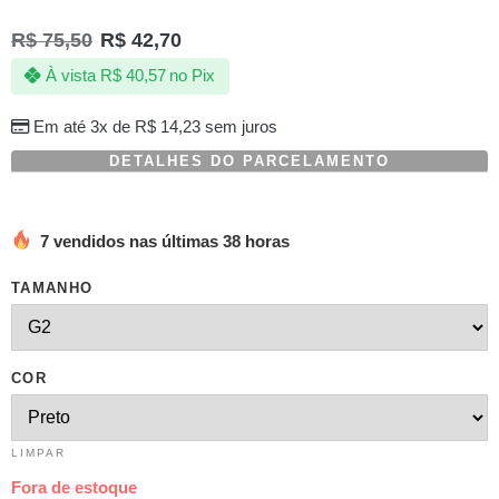
Avaliado
1
como
R$
75,50
R$
42,70
5.00
de 5,
com
À vista
R$
40,57
no Pix
baseado
em
avaliação
Em até 3x de
R$
14,23
sem juros
de
cliente
DETALHES DO PARCELAMENTO
7 vendidos nas últimas 38 horas
TAMANHO
COR
LIMPAR
Fora de estoque