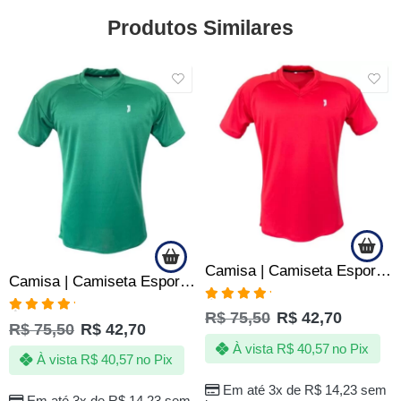
Produtos Similares
SALE
SALE
Camisa | Camiseta Esportiva Fitness Academia SLIM – Jotaz – Masculino – Vermelho
Camisa | Camiseta Esportiva Fitness Academia SLIM – Jotaz – Masculino – Verde
Avaliação
R$
75,50
R$
42,70
Avaliação
5.00
de 5
R$
75,50
R$
42,70
5.00
de 5
À vista
R$
40,57
no Pix
À vista
R$
40,57
no Pix
Em até 3x de
R$
14,23
sem