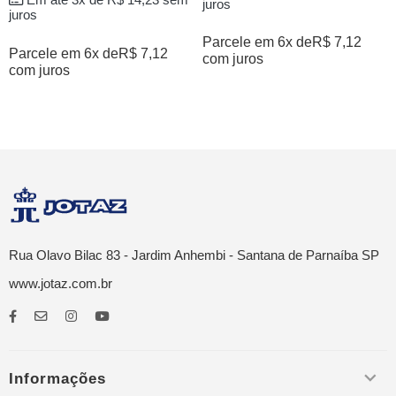
Em até 3x de
R$
14,23
sem
juros
juros
Parcele em 6x de
R$
7,12
Parcele em 6x de
R$
7,12
com juros
com juros
Rua Olavo Bilac 83 - Jardim Anhembi - Santana de Parnaíba SP
www.jotaz.com.br
Informações