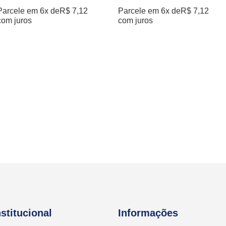
Parcele em 6x de
R$
7,12
Parcele em 6x de
R$
7,12
com juros
com juros
nstitucional
Informações