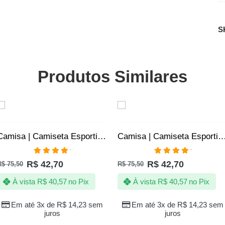
S
Produtos Similares
SALE
SALE
Camisa | Camiseta Esportiva Fitness Academia SLIM – Jotaz – Masculino – Preto
Camisa | Camiseta Esportiva Fitness Academia SLIM – Jotaz – Ma
Avaliação
Avaliação
R$
42,70
R$
42,70
R$
75,50
R$
75,50
5.00
de 5
5.00
de 5
À vista
R$
40,57
no Pix
À vista
R$
40,57
no Pix
Em até 3x de
R$
14,23
sem
Em até 3x de
R$
14,23
sem
juros
juros