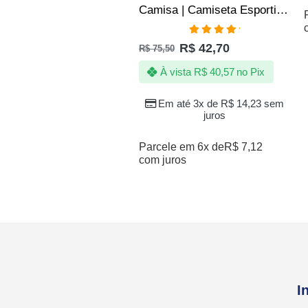
Camisa | Camiseta Esportiva Fitness Academia SLIM – Jotaz – Masculino – Verde
Avaliação
R$
42,70
R$
75,50
5.00
de 5
À vista
R$
40,57
no Pix
Em até 3x de
R$
14,23
sem
juros
Parcele em 6x de
R$
7,12
com juros
I