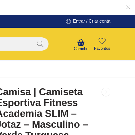
Entrar / Criar conta
Favoritos
Carrinho
Camisa | Camiseta
Esportiva Fitness
Academia SLIM –
Jotaz – Masculino –