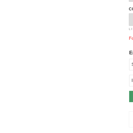
C
L
F
E