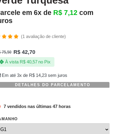
Verde Turquesa
arcele em 6x de
R$
7,12
com
uros
(
1
avaliação de cliente)
valiado
omo
R$
42,70
$
75,50
.00
de 5,
om
À vista
R$
40,57
no Pix
aseado
m
valiação
Em até 3x de
R$
14,23
sem juros
e
liente
DETALHES DO PARCELAMENTO
7 vendidos nas últimas 47 horas
AMANHO