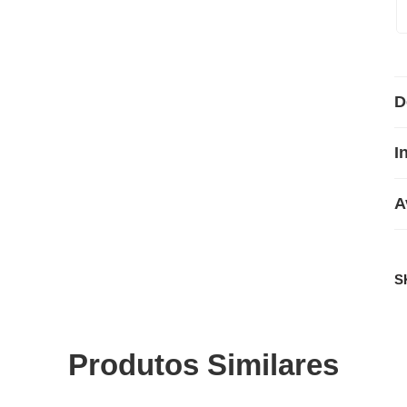
D
I
A
S
Produtos Similares