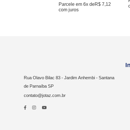
Parcele em 6x de
R$
7,12
com juros
I
Rua Olavo Bilac 83 - Jardim Anhembi - Santana
de Parnaíba SP
contato@jotaz.com.br