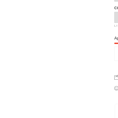
C
L
A