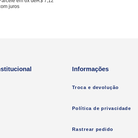
Parcele em 6x de
R$
7,12
com juros
nstitucional
Informações
Troca e devolução
Política de privacidade
Rastrear pedido