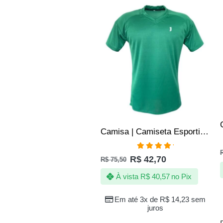
SALE
Camisa | Camiseta Esportiva Fitness Academia SLIM – Jotaz – Masculino – Verde
Avaliação
R$
42,70
R$
75,50
5.00
de 5
À vista
R$
40,57
no Pix
Em até 3x de
R$
14,23
sem
juros