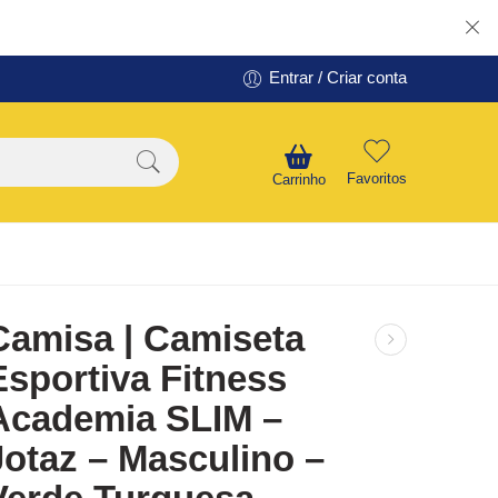
Entrar / Criar conta
Favoritos
Carrinho
Camisa | Camiseta
Esportiva Fitness
Academia SLIM –
Jotaz – Masculino –