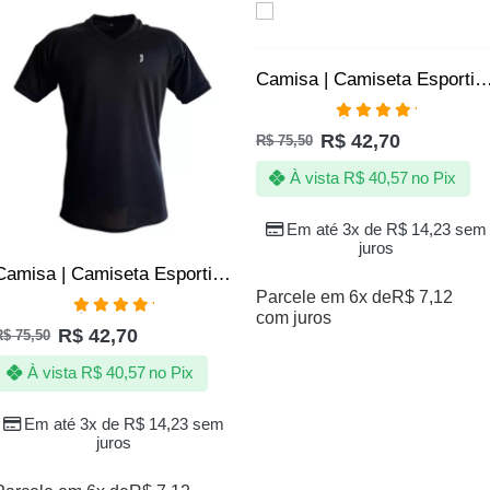
SALE
SALE
Camisa | Camiseta Esportiva Fitness Academia SLIM – Jotaz – Ma
Avaliação
R$
42,70
R$
75,50
5.00
de 5
À vista
R$
40,57
no Pix
Em até 3x de
R$
14,23
sem
juros
Camisa | Camiseta Esportiva Fitness Academia SLIM – Jotaz – Masculino – Preto
Parcele em 6x de
R$
7,12
com juros
Avaliação
R$
42,70
R$
75,50
5.00
de 5
À vista
R$
40,57
no Pix
Em até 3x de
R$
14,23
sem
juros