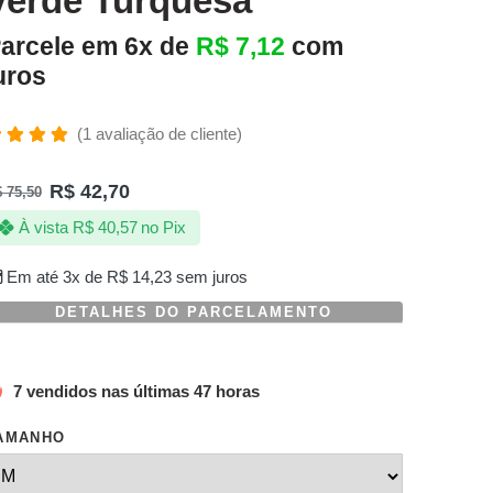
Verde Turquesa
arcele em 6x de
R$
7,12
com
uros
(
1
avaliação de cliente)
valiado
omo
R$
42,70
$
75,50
.00
de 5,
om
À vista
R$
40,57
no Pix
aseado
m
valiação
Em até 3x de
R$
14,23
sem juros
e
liente
DETALHES DO PARCELAMENTO
7 vendidos nas últimas 47 horas
AMANHO