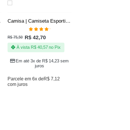
SALE
sculino – Azul
Camisa | Camiseta Esportiva Fitness Academia SLIM – Jotaz – Masculino – Vermelho
Avaliação
R$
42,70
R$
75,50
5.00
de 5
À vista
R$
40,57
no Pix
Em até 3x de
R$
14,23
sem
juros
Parcele em 6x de
R$
7,12
com juros