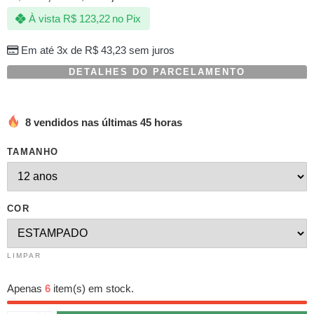
com
À vista
R$
123,22
no Pix
baseado
em
avaliações
Em até 3x de
R$
43,23
sem juros
de
clientes
DETALHES DO PARCELAMENTO
8 vendidos nas últimas 45 horas
TAMANHO
COR
LIMPAR
Apenas
6
item(s) em stock.