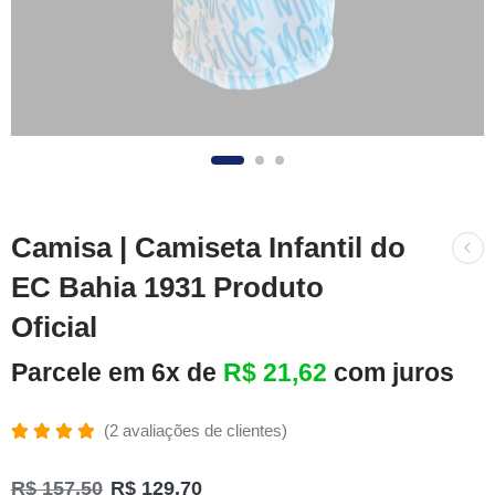
Camisa | Camiseta Infantil do
EC Bahia 1931 Produto
Oficial
Parcele em 6x de
R$
21,62
com juros
(
2
avaliações de clientes)
Avaliado
2
como
R$
157,50
R$
129,70
5.00
de 5,