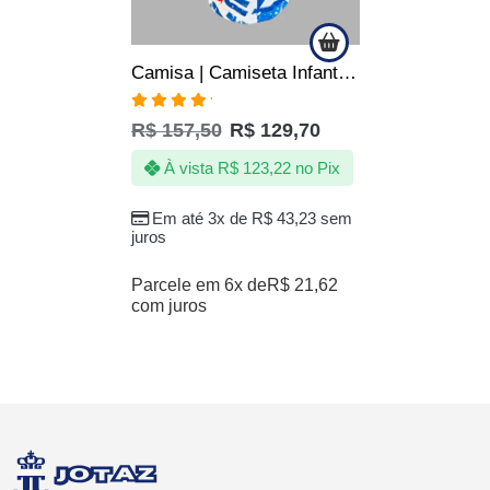
Camisa | Camiseta Infantil do EC Bahia Bora Bahea Produto Oficial
Avaliação
R$
157,50
R$
129,70
5.00
de 5
À vista
R$
123,22
no Pix
Em até 3x de
R$
43,23
sem
juros
Parcele em 6x de
R$
21,62
com juros