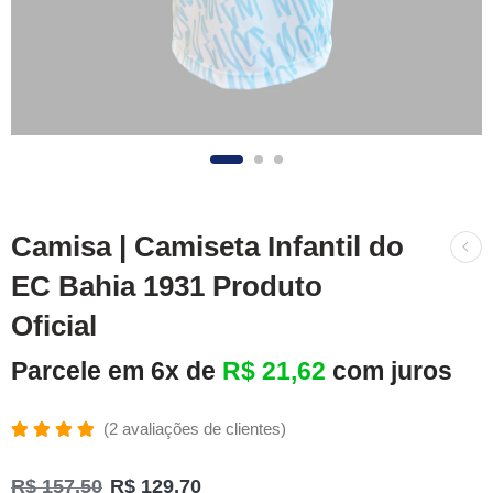
Camisa | Camiseta Infantil do
EC Bahia 1931 Produto
Oficial
Parcele em 6x de
R$
21,62
com juros
(
2
avaliações de clientes)
Avaliado
2
como
R$
157,50
R$
129,70
5.00
de 5,