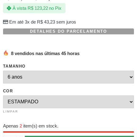
com
À vista
R$
123,22
no Pix
baseado
em
avaliações
Em até 3x de
R$
43,23
sem juros
de
clientes
DETALHES DO PARCELAMENTO
8 vendidos nas últimas 45 horas
TAMANHO
COR
LIMPAR
Apenas
2
item(s) em stock.