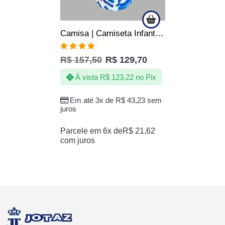
Camisa | Camiseta Infantil do EC Bahia Bora Bahea Produto Oficial
Avaliação
R$
157,50
R$
129,70
5.00
de 5
À vista
R$
123,22
no Pix
Em até 3x de
R$
43,23
sem
juros
Parcele em 6x de
R$
21,62
com juros