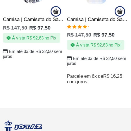
Camisa | Camiseta do Santos Infantil – Jotaz – Produto Oficial
Camisa | Camiseta do Santos Infantil – Jotaz – Produto Oficial
R$
147,50
R$
97,50
Avaliação
R$
147,50
R$
97,50
5.00
de 5
À vista
R$
92,63
no Pix
À vista
R$
92,63
no Pix
Em até 3x de
R$
32,50
sem
juros
Em até 3x de
R$
32,50
sem
juros
Parcele em 6x de
R$
16,25
com juros