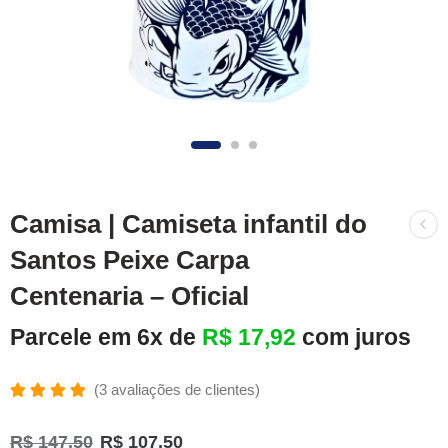
Camisa | Camiseta infantil do
Santos Peixe Carpa
Centenaria – Oficial
Parcele em 6x de
R$
17,92
com juros
(
3
avaliações de clientes)
Avaliado
3
como
R$
147,50
R$
107,50
5.00
de 5,