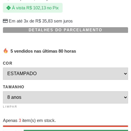
com
À vista
R$
102,13
no Pix
baseado
em
avaliações
Em até 3x de
R$
35,83
sem juros
de
clientes
DETALHES DO PARCELAMENTO
5 vendidos nas últimas 80 horas
COR
TAMANHO
LIMPAR
Apenas
3
item(s) em stock.