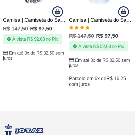
Camisa | Camiseta do Santos Infantil – Jotaz – Produto Oficial
Camisa | Camiseta do Santos Infantil – Jotaz – Produto Oficial
R$
147,50
R$
97,50
Avaliação
R$
147,50
R$
97,50
5.00
de 5
À vista
R$
92,63
no Pix
À vista
R$
92,63
no Pix
Em até 3x de
R$
32,50
sem
juros
Em até 3x de
R$
32,50
sem
juros
Parcele em 6x de
R$
16,25
com juros