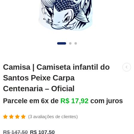
Camisa | Camiseta infantil do
Santos Peixe Carpa
Centenaria – Oficial
Parcele em 6x de
R$
17,92
com juros
(
3
avaliações de clientes)
Avaliado
3
como
R$
147,50
R$
107,50
5.00
de 5,