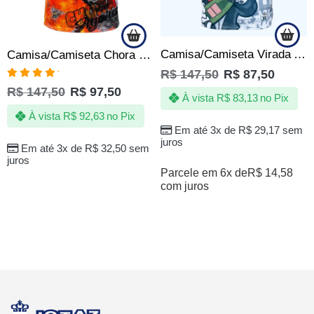
Camisa/Camiseta Virada Ano Novo Reveillon
Camisa/Camiseta Chora agora Ri depois Fire
R$
147,50
R$
87,50
Avaliação
R$
147,50
R$
97,50
5.00
de 5
À vista
R$
83,13
no Pix
À vista
R$
92,63
no Pix
Em até 3x de
R$
29,17
sem
juros
Em até 3x de
R$
32,50
sem
juros
Parcele em 6x de
R$
14,58
com juros