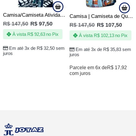
Camisa/Camiseta Atividade 1000 / Mil Graus – Moto Grau
Camisa | Camiseta de Quebrada Tupac Peita Two 2 Pac Hip Hop Rap Rapper
R$
147,50
R$
97,50
R$
147,50
R$
107,50
À vista
R$
92,63
no Pix
À vista
R$
102,13
no Pix
Em até 3x de
R$
32,50
sem
Em até 3x de
R$
35,83
sem
juros
juros
Parcele em 6x de
R$
17,92
com juros