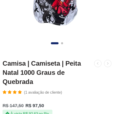
Camisa | Camiseta | Peita
Natal 1000 Graus de
Quebrada
(
1
avaliação de cliente)
Avaliado
1
como
R$
147,50
R$
97,50
5.00
de 5,
com
À vista
R$
92,63
no Pix
baseado