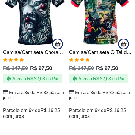
Camisa/Camiseta Chora agora Ri depois – Tony Country
Camisa/Camiseta O Tal do Natal – Quebrada
Avaliação
Avaliação
R$
147,50
R$
97,50
R$
147,50
R$
97,50
5.00
de 5
5.00
de 5
À vista
R$
92,63
no Pix
À vista
R$
92,63
no Pix
Em até 3x de
R$
32,50
sem
Em até 3x de
R$
32,50
sem
juros
juros
Parcele em 6x de
R$
16,25
Parcele em 6x de
R$
16,25
com juros
com juros