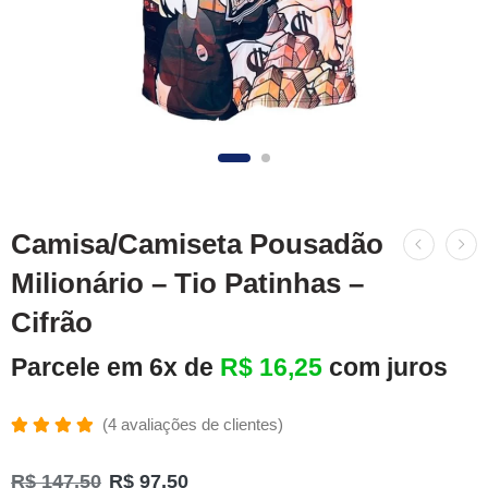
Camisa/Camiseta Pousadão
Milionário – Tio Patinhas –
Cifrão
Parcele em 6x de
R$
16,25
com juros
(
4
avaliações de clientes)
Avaliado
4
como
R$
147,50
R$
97,50
5.00
de 5,