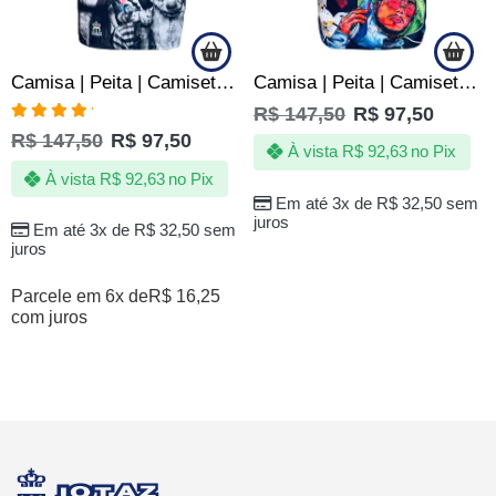
Camisa | Peita | Camiseta de Quebrada Natal na Favela – Top1
Camisa | Peita | Camiseta de Quebrada – Lendas do Funk – TOP
R$
147,50
R$
97,50
Avaliação
R$
147,50
R$
97,50
5.00
de 5
À vista
R$
92,63
no Pix
À vista
R$
92,63
no Pix
Em até 3x de
R$
32,50
sem
juros
Em até 3x de
R$
32,50
sem
juros
Parcele em 6x de
R$
16,25
com juros