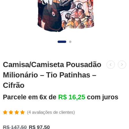
Camisa/Camiseta Pousadão
Milionário – Tio Patinhas –
Cifrão
Parcele em 6x de
R$
16,25
com juros
(
4
avaliações de clientes)
Avaliado
4
como
R$
147,50
R$
97,50
5.00
de 5,