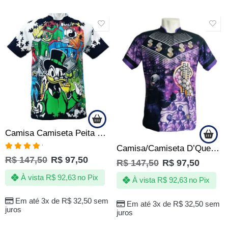
SALE
SALE
Camisa Camiseta Peita Monsenhor – Tio Patinhas
Camisa/Camiseta D’Quebrada Milionário
Avaliação
R$
147,50
R$
97,50
R$
147,50
R$
97,50
5.00
de 5
À vista
R$
92,63
no Pix
À vista
R$
92,63
no Pix
Em até 3x de
R$
32,50
sem
Em até 3x de
R$
32,50
sem
juros
juros