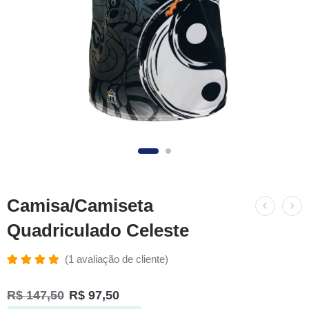
Camisa/Camiseta
Quadriculado Celeste
(
1
avaliação de cliente)
Avaliado
1
como
R$
147,50
R$
97,50
5.00
de 5,
com