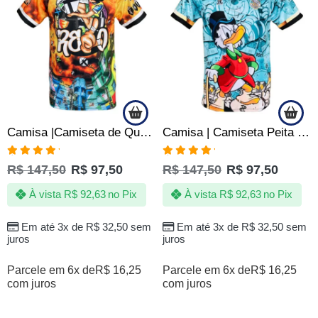
Camisa |Camiseta de Quebrada Pipa Pipeiros Papagaio Arraia Cafifa
Camisa | Camiseta Peita Notas Cédula CEM 100 Favela Quebrada
Avaliação
Avaliação
R$
147,50
R$
97,50
R$
147,50
R$
97,50
5.00
de 5
5.00
de 5
À vista
R$
92,63
no Pix
À vista
R$
92,63
no Pix
Em até 3x de
R$
32,50
sem
Em até 3x de
R$
32,50
sem
juros
juros
Parcele em 6x de
R$
16,25
Parcele em 6x de
R$
16,25
com juros
com juros