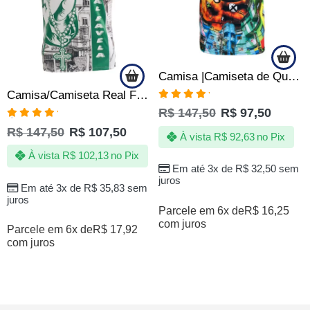
Camisa |Camiseta de Quebrada Pipa Pipeiros Papagaio Arraia Cafifa
Camisa/Camiseta Real Favela – Comunidade – Periferia
Avaliação
R$
147,50
R$
97,50
5.00
de 5
Avaliação
R$
147,50
R$
107,50
5.00
de 5
À vista
R$
92,63
no Pix
À vista
R$
102,13
no Pix
Em até 3x de
R$
32,50
sem
juros
Em até 3x de
R$
35,83
sem
juros
Parcele em 6x de
R$
16,25
com juros
Parcele em 6x de
R$
17,92
com juros