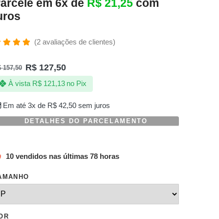
arcele em 6x de
R$
21,25
com
uros
(
2
avaliações de clientes)
valiado
omo
R$
127,50
$
157,50
.00
de 5,
om
À vista
R$
121,13
no Pix
aseado
m
valiações
Em até 3x de
R$
42,50
sem juros
e
lientes
DETALHES DO PARCELAMENTO
10 vendidos nas últimas 78 horas
AMANHO
OR