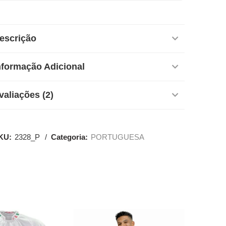
escrição
nformação Adicional
valiações (2)
KU:
2328_P
Categoria:
PORTUGUESA
SALE