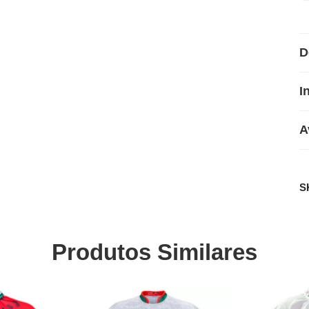
D
I
A
S
Produtos Similares
SALE
SALE