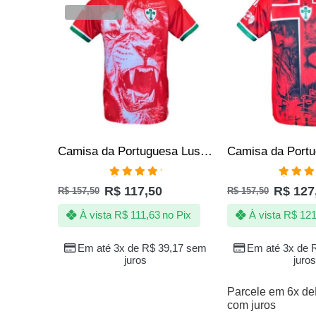
VENDIDOS
Camisa da Portuguesa Lusa – Jotaz – A fera do Canindé – Masculino
Avaliação
Avali
R$
117,50
R$
127
R$
157,50
R$
157,50
5.00
de 5
5.00
de
À vista
R$
111,63
no Pix
À vista
R$
121
Em até 3x de
R$
39,17
sem
Em até 3x de
juros
juros
Parcele em 6x de
com juros