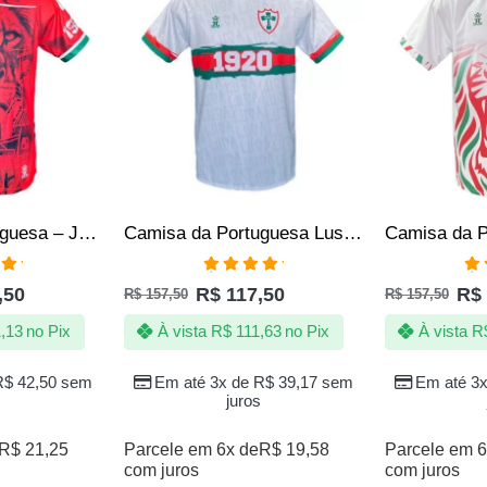
Camisa da Portuguesa – Jotaz – Lusa O Gigante voltou – Masculino
Camisa da Portuguesa Lusa – Jotaz – Nunca vamos te abandonar – Masculino
ação
Avaliação
Av
,50
R$
117,50
R$
R$
157,50
R$
157,50
 5
5.00
de 5
5.
,13
no Pix
À vista
R$
111,63
no Pix
À vista
R
R$
42,50
sem
Em até 3x de
R$
39,17
sem
Em até 3
juros
R$
21,25
Parcele em 6x de
R$
19,58
Parcele em 6
com juros
com juros