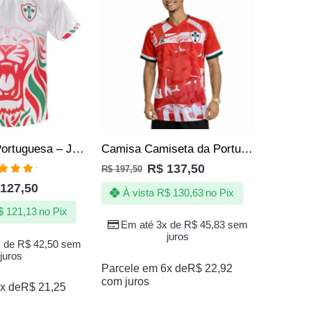
Camisa da Portuguesa – Jotaz – Rei das selvas – Masculino
Camisa Camiseta da Portuguesa Lusa Torcedor Oficial Top
R$
137,50
R$
197,50
aliação
127,50
00
de 5
À vista
R$
130,63
no Pix
$
121,13
no Pix
Em até 3x de
R$
45,83
sem
juros
x de
R$
42,50
sem
juros
Parcele em 6x de
R$
22,92
com juros
x de
R$
21,25