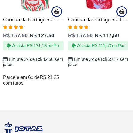
Camisa da Portuguesa – Jotaz – Rei das selvas – Masculino
Camisa da Portuguesa Lusa – Jotaz – A fera do Canindé – Masculino
Avaliação
Avaliação
R$
157,50
R$
127,50
R$
157,50
R$
117,50
5.00
de 5
5.00
de 5
À vista
R$
121,13
no Pix
À vista
R$
111,63
no Pix
Em até 3x de
R$
42,50
sem
Em até 3x de
R$
39,17
sem
juros
juros
Parcele em 6x de
R$
21,25
com juros