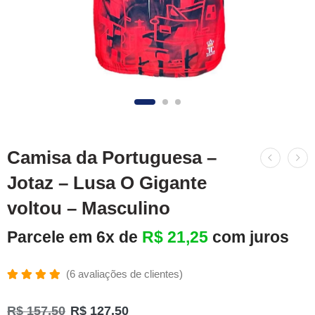
Camisa da Portuguesa –
Jotaz – Lusa O Gigante
voltou – Masculino
Parcele em 6x de
R$
21,25
com juros
(
6
avaliações de clientes)
Avaliado
6
como
R$
157,50
R$
127,50
5.00
de 5,