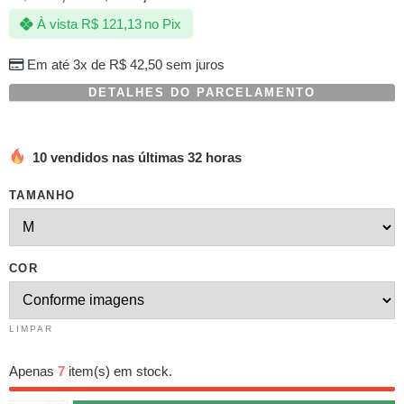
com
À vista
R$
121,13
no Pix
baseado
em
avaliações
Em até 3x de
R$
42,50
sem juros
de
clientes
DETALHES DO PARCELAMENTO
10 vendidos nas últimas 32 horas
TAMANHO
COR
LIMPAR
Apenas
7
item(s) em stock.