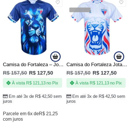
SALE
SALE
VENDIDOS
Camisa do Fortaleza – Jotaz – Leão Celeste – Masculino
Camisa do Fortaleza Jotaz – Leão Tricolor -Masculino
R$
157,50
R$
127,50
R$
157,50
R$
127,50
À vista
R$
121,13
no Pix
À vista
R$
121,13
no Pix
Em até 3x de
R$
42,50
sem
Em até 3x de
R$
42,50
sem
juros
juros
Parcele em 6x de
R$
21,25
com juros