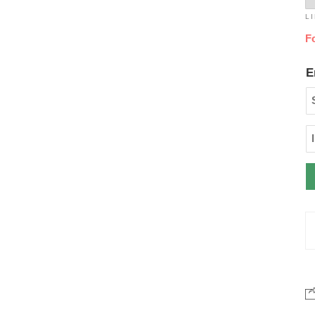
L
F
E