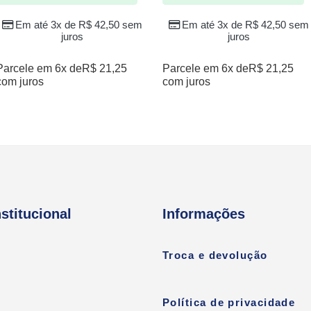
Em até 3x de
R$
42,50
sem
Em até 3x de
R$
42,50
sem
juros
juros
Parcele em 6x de
R$
21,25
Parcele em 6x de
R$
21,25
com juros
com juros
nstitucional
Informações
Troca e devolução
Política de privacidade