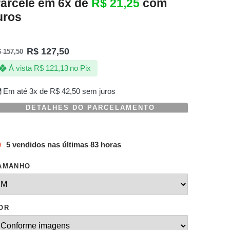
arcele em 6x de
R$
21,25
com
uros
R$
127,50
$
157,50
À vista
R$
121,13
no Pix
Em até 3x de
R$
42,50
sem juros
DETALHES DO PARCELAMENTO
5 vendidos nas últimas 83 horas
AMANHO
OR