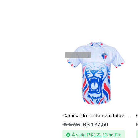
SALE
VENDIDOS
Camisa do Fortaleza Jotaz – Leão Tricolor -Masculino
R$
127,50
R$
157,50
À vista
R$
121,13
no Pix