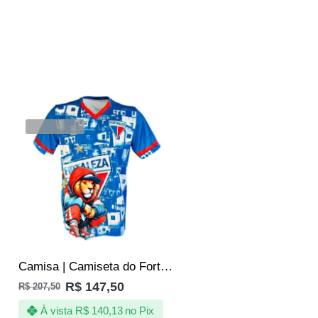
SALE
VENDIDOS
Camisa | Camiseta do Fortaleza Leão do Pici Produto Oficial
R$
147,50
R$
207,50
À vista
R$
140,13
no Pix