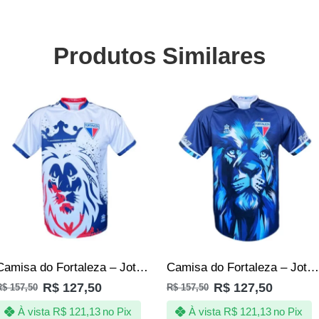
Produtos Similares
SALE
SALE
Camisa do Fortaleza – Jotaz – Leão Rei – Masculino
Camisa do Fortaleza – Jotaz – Leão Celeste – Masculino
R$
127,50
R$
127,50
R$
157,50
R$
157,50
À vista
R$
121,13
no Pix
À vista
R$
121,13
no Pix