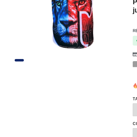
P
j
R
T
C