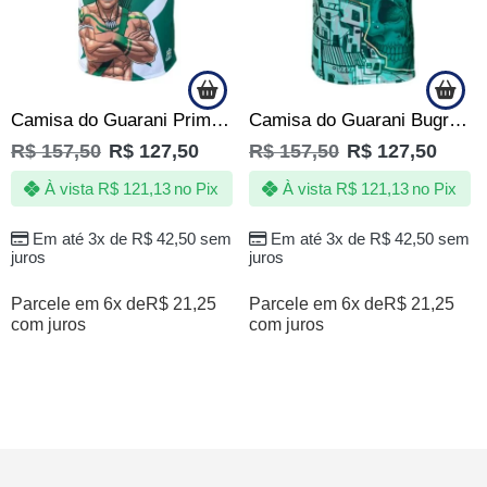
Camisa do Guarani Primeira Estrela do Interior 1978 -Oficial
Camisa do Guarani Bugre – Jotaz – Bugrino de Quebrada – Masculino
R$
157,50
R$
127,50
R$
157,50
R$
127,50
À vista
R$
121,13
no Pix
À vista
R$
121,13
no Pix
Em até 3x de
R$
42,50
sem
Em até 3x de
R$
42,50
sem
juros
juros
Parcele em 6x de
R$
21,25
Parcele em 6x de
R$
21,25
com juros
com juros