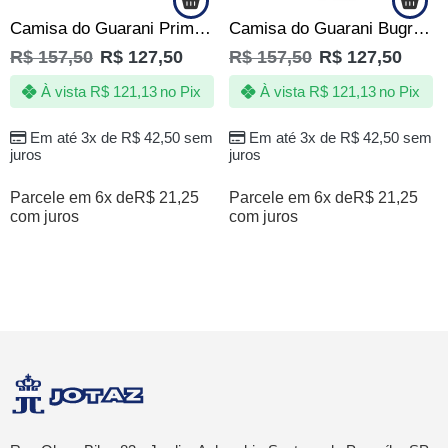
Camisa do Guarani Primeira Estrela do Interior 1978 -Oficial
Camisa do Guarani Bugre – Jotaz – Bugrino de Quebrada – Masculino
R$
157,50
R$
127,50
R$
157,50
R$
127,50
À vista
R$
121,13
no Pix
À vista
R$
121,13
no Pix
Em até 3x de
R$
42,50
sem
Em até 3x de
R$
42,50
sem
juros
juros
Parcele em 6x de
R$
21,25
Parcele em 6x de
R$
21,25
com juros
com juros